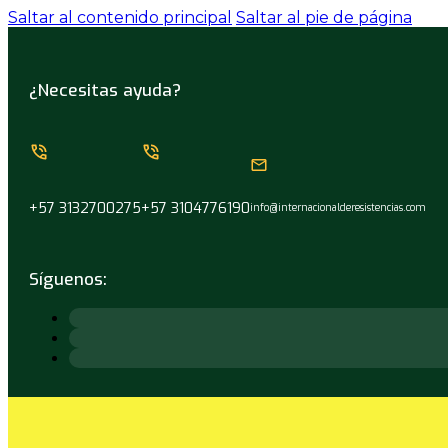
Saltar al contenido principal
Saltar al pie de página
¿Necesitas ayuda?
+57 3132700275
+57 3104776190
info@internacionalderesistencias.com
Síguenos: