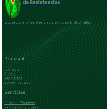
de Resistencias
Expertos en Resistencias Eléctricas Industriales
Principal
Contacto
Servicios
Productos
Sobre nosotros
Servicios
Servicios Técnicos
Fabricación y Diseño