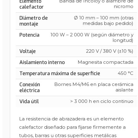
Elemento
Banda de Incoloy o alambre de
nicromo
calefactor
Diámetro de
Ø 10 mm – 100 mm (otras
medidas bajo pedido)
montaje
Potencia
100 W – 2 000 W (según diámetro y
longitud)
Voltaje
220 V / 380 V (±10 %)
Aislamiento interno
Magnesita compactada
Temperatura máxima de superficie
450 °C
Conexión
Bornes M4/M6 en placa cerámica
aislante
eléctrica
Vida útil
> 3 000 h en ciclo continuo
La resistencia de abrazadera es un elemento
calefactor diseñado para fijarse firmemente a
tubos, barras u otras superficies metálicas