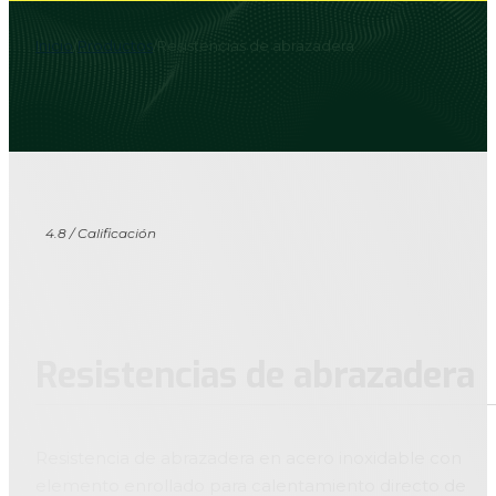
Inicio
/
Productos
/
Resistencias de abrazadera
4.8 / Calificación
Resistencias de abrazadera
Resistencia de abrazadera en acero inoxidable con
elemento enrollado para calentamiento directo de