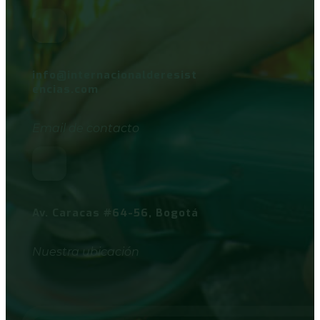
info@internacionalderesist
encias.com
Email de contacto
Av. Caracas #64-56, Bogotá
Nuestra ubicación