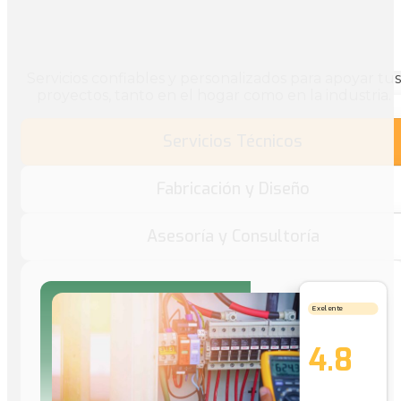
Servicios confiables y personalizados para apoyar tus
proyectos, tanto en el hogar como en la industria.
Servicios Técnicos
Fabricación y Diseño
Asesoría y Consultoría
Exelente
4.8