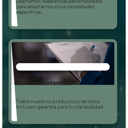
Diseñamos resistencias personalizadas
para adaptarnos a tus necesidades
específicas.
Garantía Extendida
Todos nuestros productos y servicios
incluyen garantía para tu tranquilidad.