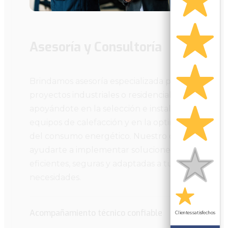
Asesoría y Consultoría
Brindamos asesoría especializada para
proyectos industriales o residenciales,
apoyándote en la selección e instalación de
equipos de calefacción y en la optimización
del consumo energético. Nuestro objetivo es
ayudarte a implementar soluciones
eficientes, seguras y adaptadas a tus
necesidades.
Acompañamiento técnico confiable
Clientes satisfechos