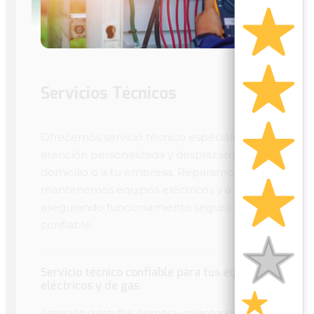
Servicios Técnicos
Ofrecemos servicio técnico especializado, con
atención personalizada y desplazamiento a
domicilio o a tu empresa. Reparamos y
mantenemos equipos eléctricos y a gas,
asegurando funcionamiento seguro y
confiable.
Servicio técnico confiable para tus equipos
eléctricos y de gas
Atención a estufas, hornos y calentadores con