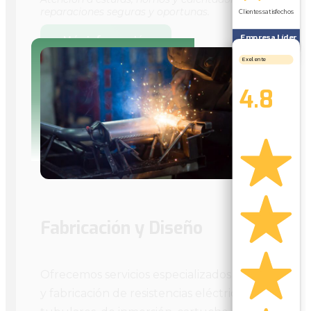
reparaciones seguras y oportunas.
Clientes satisfechos
Empresa Líder
Más información
Exelente
4.8
Fabricación y Diseño
Ofrecemos servicios especializados de diseño
y fabricación de resistencias eléctricas —