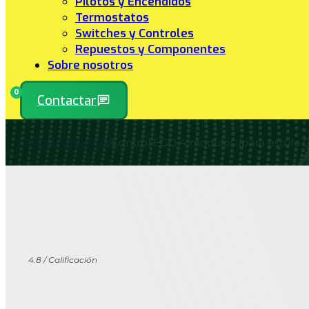
Pilotos y Encendidos
Termostatos
Switches y Controles
Repuestos y Componentes
Sobre nosotros
0
Contactar
Inicio
/
Productos
/
Control EGO 4 modulos (para estufa 
4.8 / Calificación