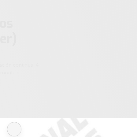
os
er)
ación continua, 4
y montaje