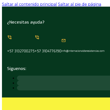
Saltar al contenido principal
Saltar al pie de página
¿Necesitas ayuda?
+57 3132700275
+57 3104776190
info@internacionalderesistencias.com
Síguenos: