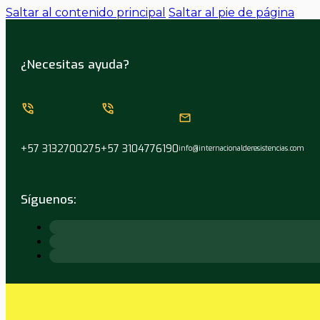
Saltar al contenido principal
Saltar al pie de página
¿Necesitas ayuda?
+57 3132700275
+57 3104776190
info@internacionalderesistencias.com
Síguenos: