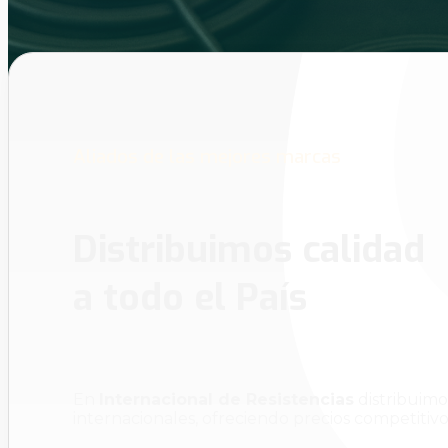
Aliados de las mejores marcas
Distribuimos calidad
a todo el País
En
Internacional de Resistencias
distribuimo
internacionales, ofreciendo precios competitivo