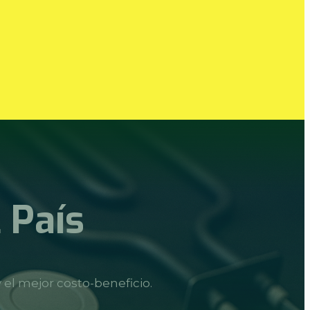
 País
 el mejor costo-beneficio.