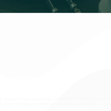
s componentes, accesorios y resistencias eléctricas de la
s, disponibilidad inmediata y un servicio confiable en ca