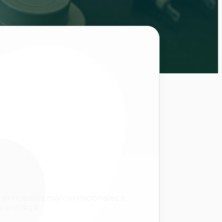
s principales marcas nacionales e
da entrega.