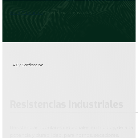
Inicio
/
Productos
/
Resistencias Industriales
4.8 / Calificación
Resistencias Industriales
Resistencias tubulares industriales en Incoloy, de alta
potencia y durabilidad, para hornos, secadores,