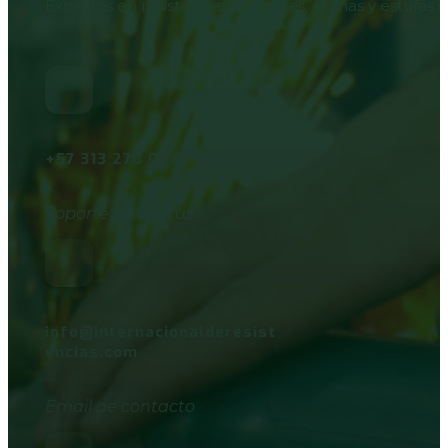
Expertos en resistencias eléctricas, saunas y estufas i
+57 313 270 0275
Soporte de ventas
info@internacionalderesist
encias.com
Email de contacto