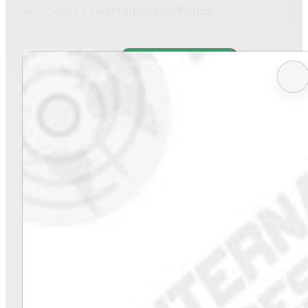
autoclaves y calentadores de fluidos.
Resistencias
Cotizar ahora
Industriales
cantidad