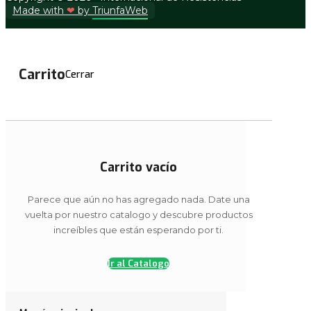
Made with
❤
by
TriunfaWeb
Carrito
Cerrar
Carrito vacío
Parece que aún no has agregado nada. Date una
vuelta por nuestro catalogo y descubre productos
increíbles que están esperando por ti.
Finalizar cotización
Ir al Catalogo