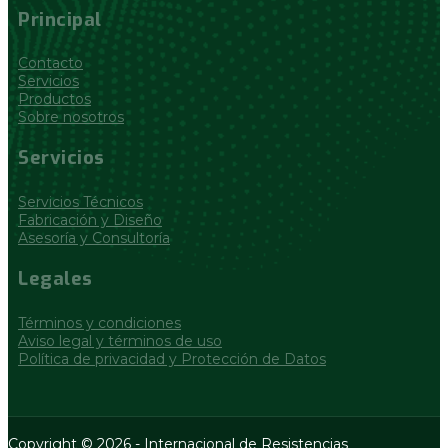
Principal
Contacto
Servicios
Productos
Sobre nosotros
Servicios
Servicios Técnicos
Fabricación y Diseño
Asesoría y Consultoría
Legales
Términos y condiciones
Aviso legal y términos de uso
Política de privacidad y Protección de Datos
Copyright © 2026 - Internacional de Resistencias