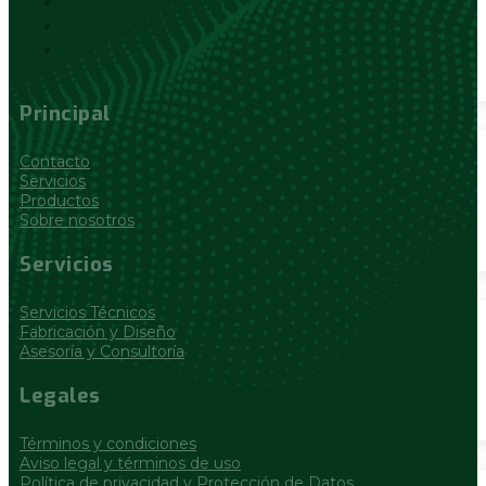
Principal
Contacto
Servicios
Productos
Sobre nosotros
Servicios
Servicios Técnicos
Fabricación y Diseño
Asesoría y Consultoría
Legales
Términos y condiciones
Aviso legal y términos de uso
Política de privacidad y Protección de Datos