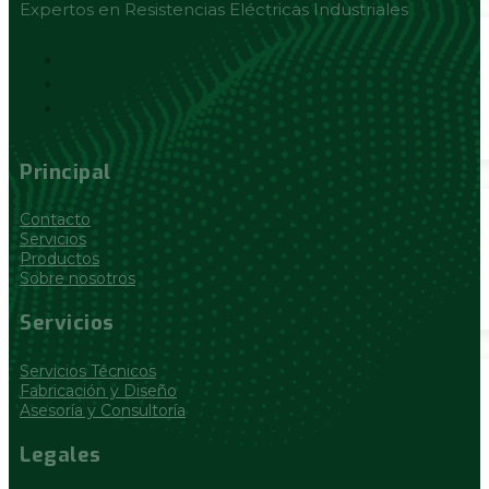
Expertos en Resistencias Eléctricas Industriales
Principal
Contacto
Servicios
Productos
Sobre nosotros
Servicios
Servicios Técnicos
Fabricación y Diseño
Asesoría y Consultoría
Legales