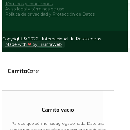
Términos y condiciones
Aviso legal y términos de uso
Política de privacidad y Protección de Datos
Copyright © 2026 - Internacional de Resistencias
Made with
❤
by
TriunfaWeb
Carrito
Cerrar
Carrito vacío
Parece que aún no has agregado nada. Date una
vuelta por nuestro catalogo y descubre productos