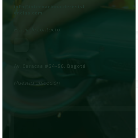
info@internacionalderesist
encias.com
Email de contacto
Av. Caracas #64-56, Bogotá
Nuestra ubicación