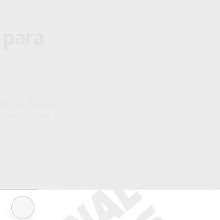
 para
manual, 16 A @
l reemplazo en