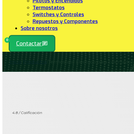
Pilotos y Encendidos
Termostatos
Switches y Controles
Repuestos y Componentes
Sobre nosotros
0
Contactar
Inicio
/
Productos
/
Termostato Electrico para calentador 
4.8 / Calificación