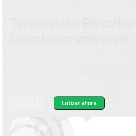
Termostato Electrico
calentador universal
Termostato universal para calentador eléctrico, corte 
250 VAC, bornes de tornillo y reset por pulsador. Fáci
diversos sistemas.
Termostato
Cotizar ahora
Electrico
para
calentador
universal
cantidad