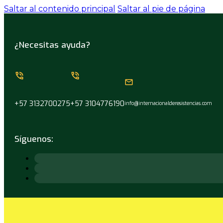
Saltar al contenido principal
Saltar al pie de página
¿Necesitas ayuda?
+57 3132700275
+57 3104776190
info@internacionalderesistencias.com
Síguenos: