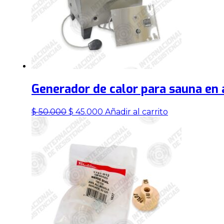
Generador de calor para sauna en 
El
El
$
50.000
$
45.000
Añadir al carrito
precio
precio
original
actual
era:
es:
$ 50.000.
$ 45.000.