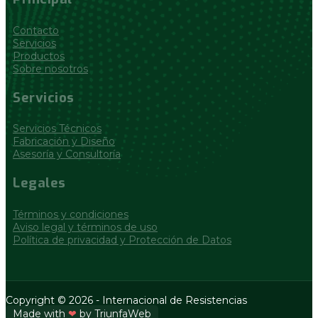
Contacto
Servicios
Productos
Sobre nosotros
Servicios
Servicios Técnicos
Fabricación y Diseño
Asesoría y Consultoría
Legales
Términos y condiciones
Aviso legal y términos de uso
Política de privacidad y Protección de Datos
Copyright © 2026 - Internacional de Resistencias
Made with
❤
by
TriunfaWeb