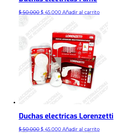
El
El
$
50.000
$
45.000
Añadir al carrito
precio
precio
original
actual
era:
es:
$ 50.000.
$ 45.000.
Duchas electricas Lorenzetti
El
El
$
50.000
$
45.000
Añadir al carrito