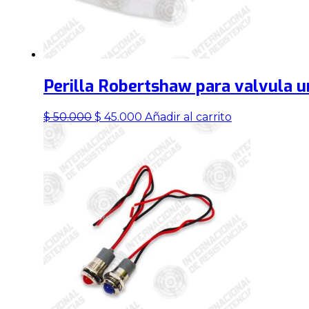
Perilla Robertshaw para valvula u
El
El
$
50.000
$
45.000
Añadir al carrito
precio
precio
original
actual
era:
es:
$ 50.000.
$ 45.000.