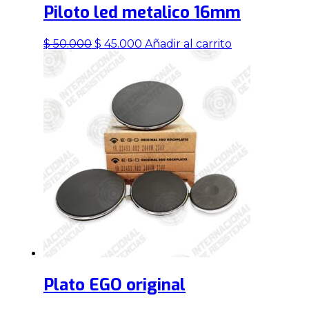
Piloto led metalico 16mm
El
El
$
50.000
$
45.000
Añadir al carrito
precio
precio
original
actual
era:
es:
$ 50.000.
$ 45.000.
Plato EGO original