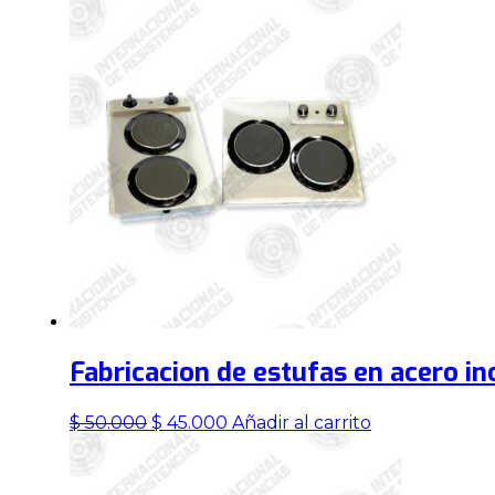
precio
precio
original
actual
era:
es:
$ 50.000.
$ 45.000.
Fabricacion de estufas en acero in
El
El
$
50.000
$
45.000
Añadir al carrito
precio
precio
original
actual
era:
es: