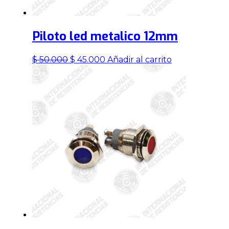
Piloto led metalico 12mm
El
El
$
50.000
$
45.000
Añadir al carrito
precio
precio
original
actual
era:
es:
$ 50.000.
$ 45.000.