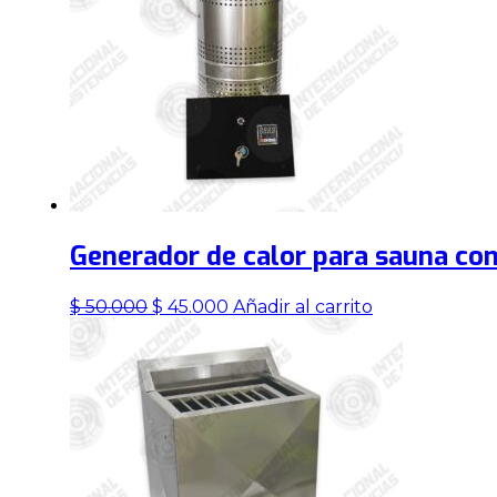
Generador de calor para sauna co
El
El
$
50.000
$
45.000
Añadir al carrito
precio
precio
original
actual
era:
es:
$ 50.000.
$ 45.000.