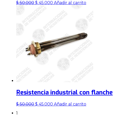
El
El
$
50.000
$
45.000
Añadir al carrito
precio
precio
original
actual
era:
es:
$ 50.000.
$ 45.000.
Resistencia industrial con flanche
El
El
$
50.000
$
45.000
Añadir al carrito
precio
precio
1
original
actual